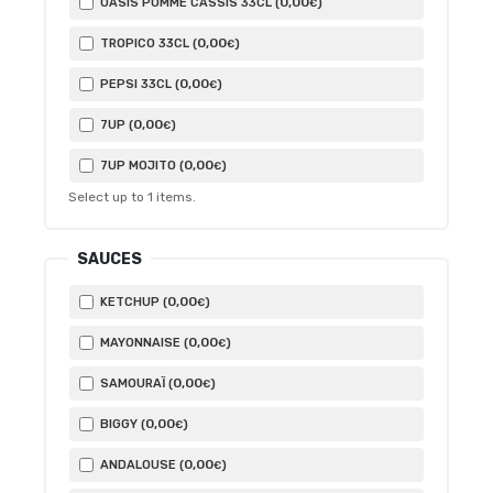
0
,00
OASIS POMME CASSIS 33CL (
)
€
0
,00
TROPICO 33CL (
)
€
0
,00
PEPSI 33CL (
)
€
0
,00
7UP (
)
€
0
,00
7UP MOJITO (
)
€
Select up to
1
items.
SAUCES
0
,00
KETCHUP (
)
€
0
,00
MAYONNAISE (
)
€
0
,00
SAMOURAÏ (
)
€
0
,00
BIGGY (
)
€
0
,00
ANDALOUSE (
)
€