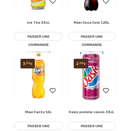
Ice Tea 33cL
Maxi Coca Cola 1,25L
Ajouter
Ajouter
à la
à la
PASSER UNE
PASSER UNE
COMMANDE
COMMANDE
liste
liste
MAINTENANT
MAINTENANT
d’envies
d’envies
3
2
,90
,00
€
€
Maxi Fanta 1,5L
Oasis pomme cassis 33cL
Ajouter
Ajouter
à la
à la
PASSER UNE
PASSER UNE