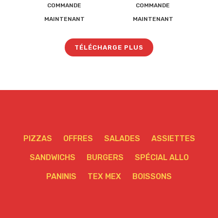
COMMANDE
COMMANDE
liste
liste
MAINTENANT
MAINTENANT
d’envies
d’envies
TÉLÉCHARGE PLUS
PIZZAS
OFFRES
SALADES
ASSIETTES
SANDWICHS
BURGERS
SPÉCIAL ALLO
PANINIS
TEX MEX
BOISSONS