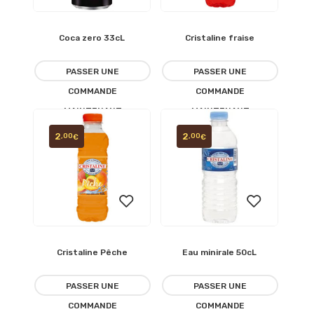
Coca zero 33cL
Cristaline fraise
Ajouter
Ajouter
à la
à la
PASSER UNE
PASSER UNE
COMMANDE
COMMANDE
liste
liste
MAINTENANT
MAINTENANT
d’envies
d’envies
2
2
,00
,00
€
€
Cristaline Pêche
Eau minirale 50cL
Ajouter
Ajouter
à la
à la
PASSER UNE
PASSER UNE
COMMANDE
COMMANDE
liste
liste