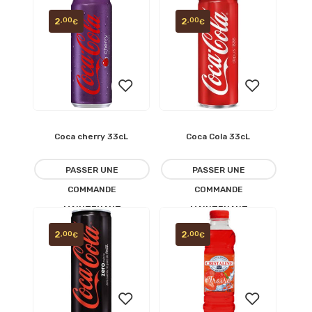
2
2
,00
,00
€
€
Coca cherry 33cL
Coca Cola 33cL
Ajouter
Ajouter
à la
à la
PASSER UNE
PASSER UNE
COMMANDE
COMMANDE
liste
liste
MAINTENANT
MAINTENANT
d’envies
d’envies
2
2
,00
,00
€
€