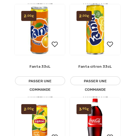
MAINTENANT
MAINTENANT
d’envies
d’envies
2
2
,00
,00
€
€
Fanta 33cL
Fanta citron 33cL
Ajouter
Ajouter
à la
à la
PASSER UNE
PASSER UNE
COMMANDE
COMMANDE
liste
liste
MAINTENANT
MAINTENANT
d’envies
d’envies
2
3
,00
,90
€
€