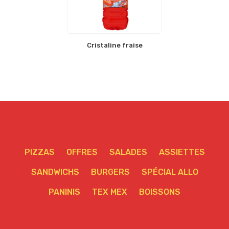
Cristaline fraise
PIZZAS
OFFRES
SALADES
ASSIETTES
SANDWICHS
BURGERS
SPÉCIAL ALLO
PANINIS
TEX MEX
BOISSONS