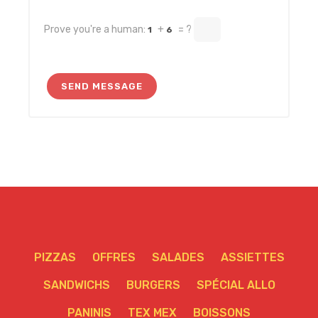
Prove you're a human:
+
= ?
1
6
PIZZAS
OFFRES
SALADES
ASSIETTES
SANDWICHS
BURGERS
SPÉCIAL ALLO
PANINIS
TEX MEX
BOISSONS