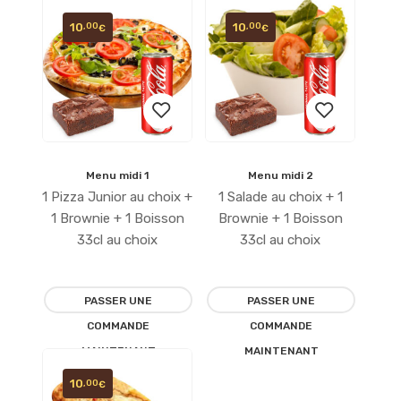
10
10
,00
,00
€
€
Menu midi 1
Menu midi 2
Ajouter
Ajouter
1 Pizza Junior au choix +
1 Salade au choix + 1
à la
à la
1 Brownie + 1 Boisson
Brownie + 1 Boisson
33cl au choix
33cl au choix
liste
liste
d’envies
d’envies
PASSER UNE
PASSER UNE
COMMANDE
COMMANDE
MAINTENANT
MAINTENANT
10
,00
€