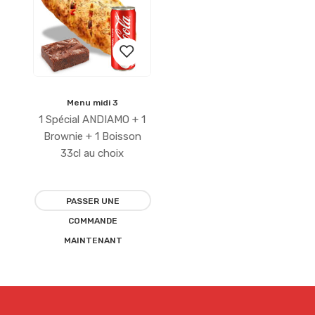
Menu midi 3
Ajouter
1 Spécial ANDIAMO + 1
à la
Brownie + 1 Boisson
33cl au choix
liste
d’envies
PASSER UNE
COMMANDE
MAINTENANT