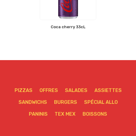
Coca cherry 33cL
PIZZAS
OFFRES
SALADES
ASSIETTES
SANDWICHS
BURGERS
SPÉCIAL ALLO
PANINIS
TEX MEX
BOISSONS