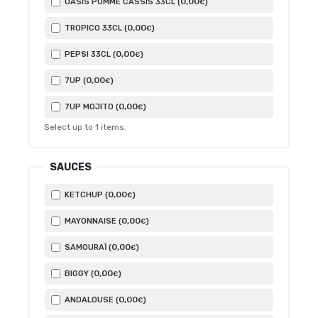
0
,00
OASIS POMME CASSIS 33CL (
)
€
0
,00
TROPICO 33CL (
)
€
0
,00
PEPSI 33CL (
)
€
0
,00
7UP (
)
€
0
,00
7UP MOJITO (
)
€
Select up to
1
items.
SAUCES
0
,00
KETCHUP (
)
€
0
,00
MAYONNAISE (
)
€
0
,00
SAMOURAÏ (
)
€
0
,00
BIGGY (
)
€
0
,00
ANDALOUSE (
)
€