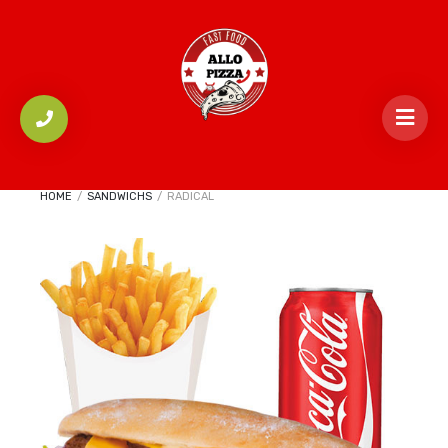
HOME
/
SANDWICHS
/
RADICAL