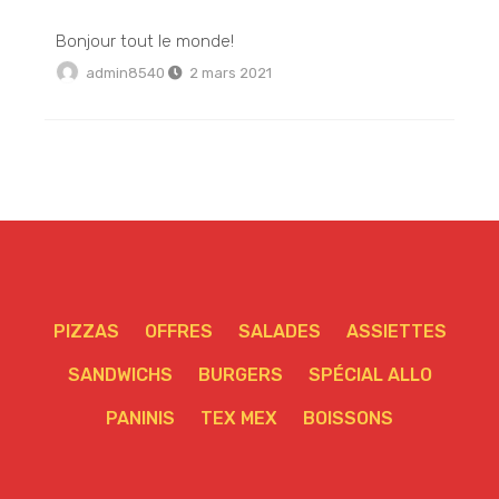
Bonjour tout le monde!
admin8540
2 mars 2021
PIZZAS
OFFRES
SALADES
ASSIETTES
SANDWICHS
BURGERS
SPÉCIAL ALLO
PANINIS
TEX MEX
BOISSONS