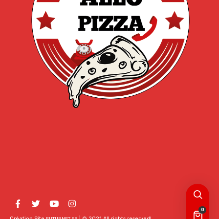
0
Création Site
| © 2021 All rights reserved!
FUTURNET.FR