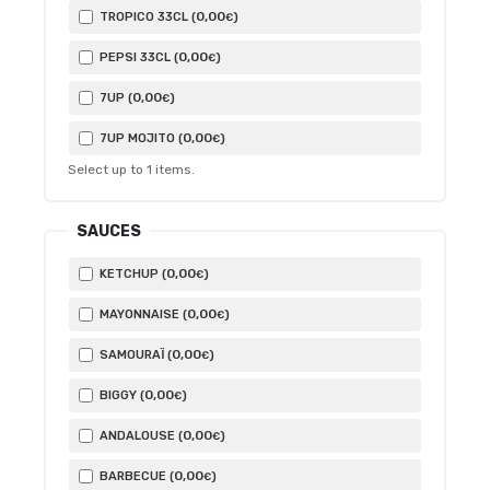
0
,00
TROPICO 33CL (
)
€
0
,00
PEPSI 33CL (
)
€
0
,00
7UP (
)
€
0
,00
7UP MOJITO (
)
€
Select up to
1
items.
SAUCES
0
,00
KETCHUP (
)
€
0
,00
MAYONNAISE (
)
€
0
,00
SAMOURAÏ (
)
€
0
,00
BIGGY (
)
€
0
,00
ANDALOUSE (
)
€
0
,00
BARBECUE (
)
€