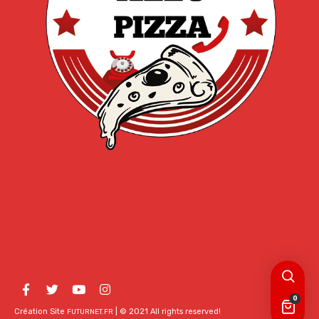
0
Création Site
| © 2021 All rights reserved!
FUTURNET.FR