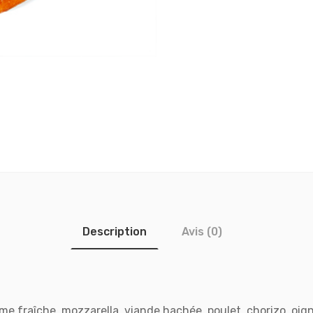
Description
Avis (0)
me fraîche, mozzarella, viande hachée, poulet, chorizo, oig