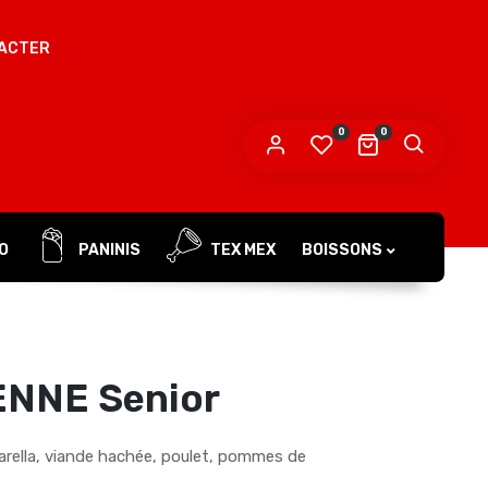
ACTER
 mot de passe sera envoyé vers votre adresse
e messagerie.
0
0
s données personnelles seront utilisées pour vous
compagner au cours de votre visite du site web, gérer
accès à votre compte, et pour d’autres raisons décrites dans
politique de confidentialité
tre
.
O
PANINIS
TEX MEX
BOISSONS
S’ENREGISTRER
NNE Senior
arella, viande hachée, poulet, pommes de