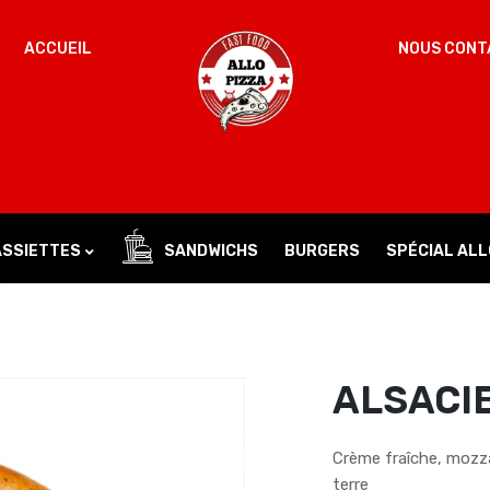
ACCUEIL
NOUS CONT
Un
MOT DE PASSE
*
d
Vo
ac
SE SOUVENIR DE MOI
l’
IDENTIFICATION
no
ASSIETTES
SANDWICHS
BURGERS
SPÉCIAL ALL
Mot de passe perdu ?
ALSACIE
Crème fraîche, mozz
terre