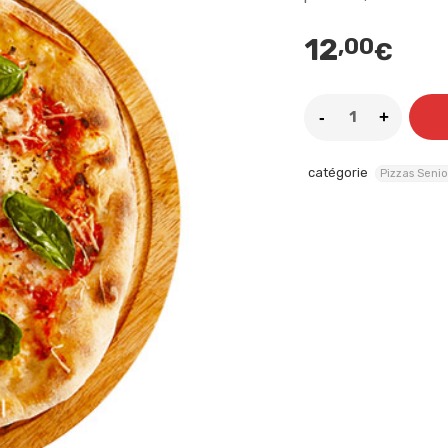
12
,00
€
catégorie
Pizzas Senio