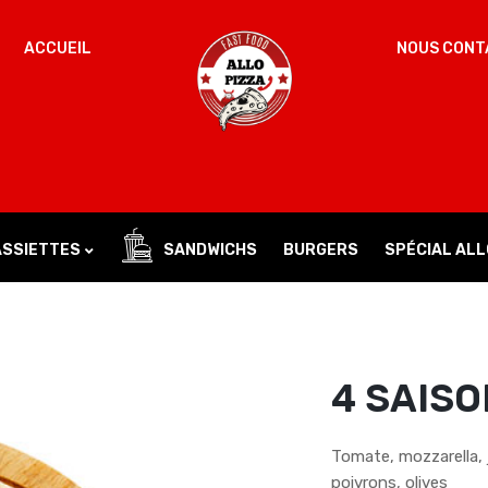
ACCUEIL
NOUS CONT
Un
MOT DE PASSE
*
d
Vo
ac
SE SOUVENIR DE MOI
l’
IDENTIFICATION
no
ASSIETTES
SANDWICHS
BURGERS
SPÉCIAL ALL
Mot de passe perdu ?
4 SAISO
Tomate, mozzarella,
poivrons, olives