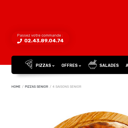
Passez votre commande :
02.43.89.04.74
PIZZAS
OFFRES
SALADES
HOME
/
PIZZAS SENIOR
/
4 SAISONS SENIOR