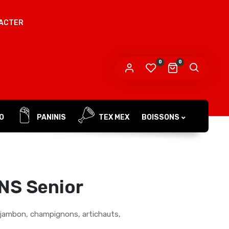
ACTER
 mot de passe sera envoyé vers votre adresse
e messagerie.
0
0
s données personnelles seront utilisées pour vous
compagner au cours de votre visite du site web, gérer
accès à votre compte, et pour d’autres raisons décrites dans
politique de confidentialité
tre
.
O
PANINIS
TEX MEX
BOISSONS
S’ENREGISTRER
NS Senior
 jambon, champignons, artichauts,